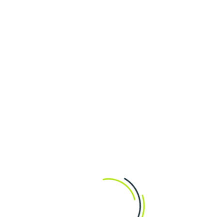
besöka år 2026
READ MORE
Comments are Closed
Asóciate al Club Cobreloa y aprovecha gran
des beneficios exclusivos para socios
En el mundo del deporte, compartir la pasión por un
equipo trasciende…
READ MORE
Comments are Closed
Огляд казино Superboss casino: найкращи
й вибір для любителів азарту