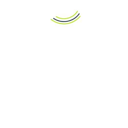
A kézimunka nemcsak szórakoztató elfoglaltság, hanem
szuper módja a stressz levezetésének is, így érdemes
időt szánni rá, és élvezni a folyamatot! A gyakorlás során
folyamatosan kerülnek elő újabb és újabb minták,
technikák, melyek felfedezése sosem válik unalmassá!
Készítünk egyszerű
projekteket
kezdőknek!
A saját kezűleg készített alkotások öröme mindenki
számára elérhető. Az egyszerű, mégis látványos munkák
kiváló lehetőséget nyújtanak a technikák elsajátítására
és a kreativitás kibontakoztatására. Ideális beltéri