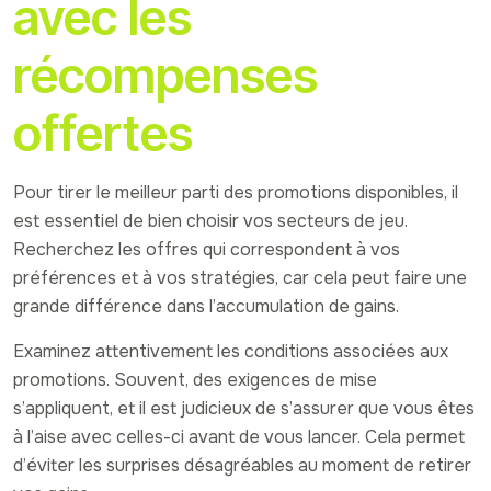
avec les
récompenses
offertes
Pour tirer le meilleur parti des promotions disponibles, il
est essentiel de bien choisir vos secteurs de jeu.
Recherchez les offres qui correspondent à vos
préférences et à vos stratégies, car cela peut faire une
grande différence dans l’accumulation de gains.
Examinez attentivement les conditions associées aux
promotions. Souvent, des exigences de mise
s’appliquent, et il est judicieux de s’assurer que vous êtes
à l’aise avec celles-ci avant de vous lancer. Cela permet
d’éviter les surprises désagréables au moment de retirer