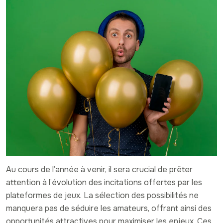
Au cours de l’année à venir, il sera crucial de prêter
attention à l’évolution des incitations offertes par les
plateformes de jeux. La sélection des possibilités ne
manquera pas de séduire les amateurs, offrant ainsi des
opportunités attractives pour maximiser les enjeux. Ces