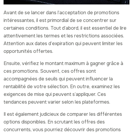
Avant de se lancer dans l’acceptation de promotions
intéressantes, il est primordial de se concentrer sur
certaines conditions. Tout d’abord, il est essentiel de lire
attentivement les termes et les restrictions associées.
Attention aux dates d’expiration qui peuvent limiter les
opportunités offertes.
Ensuite, vérifiez le montant maximum à gagner grâce à
ces promotions. Souvent, ces offres sont
accompagnées de seuils qui peuvent influencer la
rentabilité de votre sélection. En outre, examinez les
exigences de mise qui peuvent s’appliquer. Ces
tendances peuvent varier selon les plateformes.
Il est également judicieux de comparer les différentes
options disponibles. En scrutant les offres des
concurrents, vous pourriez découvrir des promotions