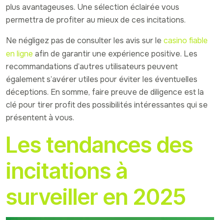
plus avantageuses. Une sélection éclairée vous
permettra de profiter au mieux de ces incitations.
Ne négligez pas de consulter les avis sur le
casino fiable
en ligne
afin de garantir une expérience positive. Les
recommandations d’autres utilisateurs peuvent
également s’avérer utiles pour éviter les éventuelles
déceptions. En somme, faire preuve de diligence est la
clé pour tirer profit des possibilités intéressantes qui se
présentent à vous.
Les tendances des
incitations à
surveiller en 2025