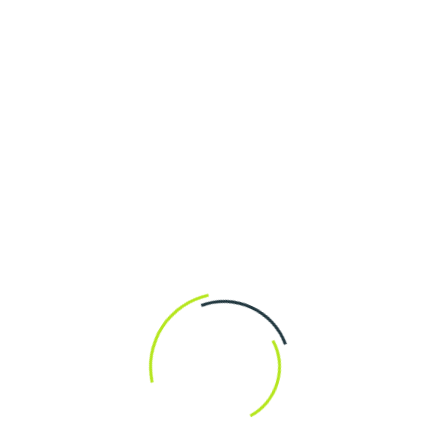
enklare att hantera transaktioner.
2026 kommer spelföretag att fortsätta att utvecklas för
att möta den växande efterfrågan och ge spännande,
trygga och innovativa upplevelser. Att hålla ett öga på
trender och nya erbjudanden kommer därför att vara
avgörande för spelare som vill maximera sin underhållning
och njutning.
Hur säkerställer man
trygghet och
rättvisa på
utländska