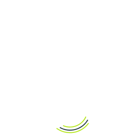
et d’obtenir une aide professionnelle en cas de problème
de contrôle du jeu. Cela assure un environnement le plus
confortable et sûr possible, notamment pour les
débutants.
Retraits et
assistance
Le service financier de la plateforme est organisé au
plus haut niveau. Vous pouvez approvisionner
rapidement et facilement votre compte et retirer vos
gains via différents systèmes de paiement : cartes
bancaires, portefeuilles électroniques, cryptomonnaies.
Chaque opération est effectuée le plus rapidement
possible. Et si des questions ou des incertitudes
surviennent, le service client est joignable 24 heures sur