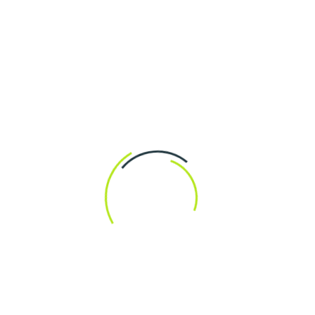
und Transparenz von Transaktionen zu erhöhen.
Gamification
: Durch spielerische Elemente werden
Casinos attraktiver gestaltet. Boni, Belohnungen und
Ranglisten motivieren die Spieler, länger zu bleiben.
Die Zukunft der Online-Glücksspielbranche wird stark
von technologischen Entwicklungen bestimmt. Anbieter,
die sich dieser Trends annehmen, werden in der
Konkurrenz besser aufgestellt sein.
In den kommenden Jahren sind folgende Richtungen zu
erwarten:
Erweiterte Realität (AR) und Virtuelle Realität
(VR)
: Diese Technologien könnten immersive
Spielerlebnisse schaffen, die den Nutzern einen
einzigartigen Zugang bieten.