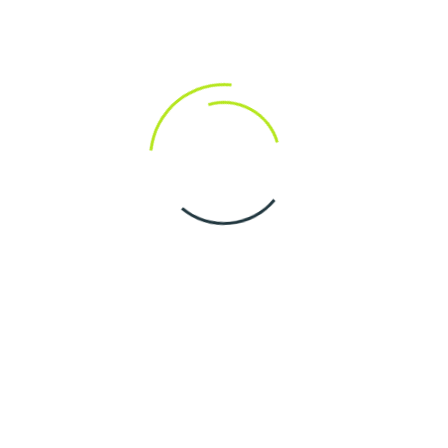
нт на будь-який
і смаки. Тут зібрано найкращі розробки від провідних
печення гарантує чесність та прозорість процесу гри.
ібну гру. Можна сортувати ігри за жанром,