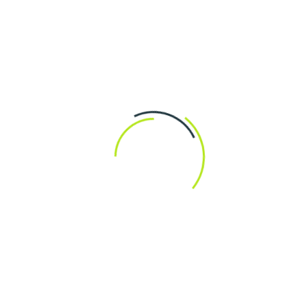
 може містити як фріспіни у топових слотах, так і
акопичувати бали або отримувати кешбек, а також
 призовим фондом. Завдяки цьому кожна ваша ставка
ання та мобільна
нням потреб гравців. Лаконічний, інтуїтивно
платформі навіть новачкам. Ви можете грати як через
 версія казино працює швидко, а каталог ігор повністю
вантажувати окремий застосунок, просто заходьте на
особистих даних