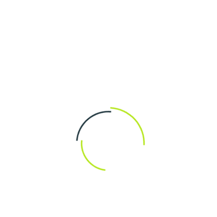
96.2%
Play’n GO
96.1%
NetEnt
96.0%
NetEnt
88.1%
Microgaming
97.3%
Evolution Gaming
істю запуску у демо-режимі та широким діапазоном
 власного бюджету та стилю гри.
і та бонуси для
онусів, які можна витратити на ігри зі списку. Окрім