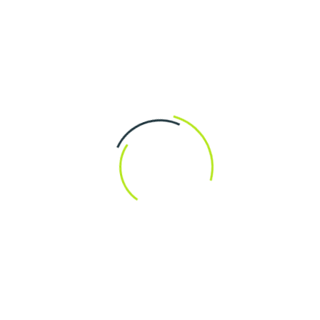
шанси на виграш
 та програма
на політика. Нові гравці отримують привабливий
зит, фріспіни та інші приємні подарунки. Регулярні
передбачає накопичення балів за активність, які потім
турніри та конкурси, де кожен отримує шанс
до користувачів підтверджує, що Вулкан 777
іші умови для гри.
ання та мобільна