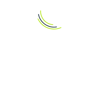
Онлайн чат із професійними консультантами
Детальні FAQ-сторінки по найпоширеніших
питаннях
Оперативна email-підтримка
Месенджери для зручності
Завжди ввічливі працівники сапорту, інтуїтивно
зрозумілий інтерфейс сайту та прозора політика —
ось основа клієнтоорієнтованості Bet2fun.
Мобільна версія та
зручність гри будь-
де