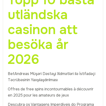
Topp 10 bästa
utländska
casinon att
besöka år
2026
BetAndreas Müşəri Dəstəyi Xidmətləri ilə İstifadəçi
Təcrübəsinin Yaxşılaşdırılması
Offres de free spins incontournables à découvrir
en 2025 pour les amateurs de jeux
Descubra os Vantagens Imperdíveis do Programa