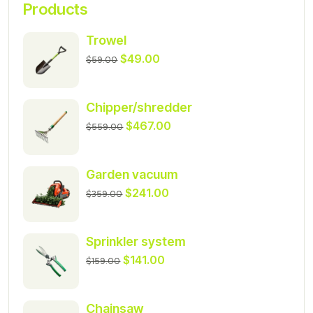
Products
Trowel
$
49.00
$
59.00
Chipper/shredder
$
467.00
$
559.00
Garden vacuum
$
241.00
$
359.00
Sprinkler system
$
141.00
$
159.00
Chainsaw