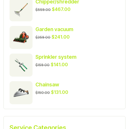
Chipper/shredder
$
467.00
$
559.00
Garden vacuum
$
241.00
$
359.00
Sprinkler system
$
141.00
$
159.00
Chainsaw
$
131.00
$
150.00
Service Categories