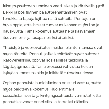
Kiintymyssuhteen luominen vaatii aikaa ja kärsivällisyyttä.
Leikki ja positiivinen palautteenantaminen ovat
tehokkaita tapoja lujittaa näitä suhteita. Pentujen on
hyvä oppia, että ihmiset tuovat mukanaan myös iloa ja
hauskuutta. Tämä kokemus auttaa heitä kasvamaan
itsevarmoiksi ja tasapainoisiksi aikuisiksi.
Yhteistyö ja vuorovaikutus muiden eläinten kanssa ovat
myös tärkeitä. Pennut, jotka kehittävät hyvät suhteet
ikätovereihinsa, oppivat sosiaalisista taidoista ja
käyttäytymisestä. Tämä prosessi vahvistaa heidän
kykyään kommunikoida ja leikitellä tulevaisuudessa.
Orphan pennuista huolehtiminen on suuri vastuu, mutta
myös palkitseva kokemus. Huolehtimalla
sosiaalistamisesta ja kiintymyssuhteista varmistat, että
pennut kasvavat onnellisiksi ja terveiksi eläimiksi.