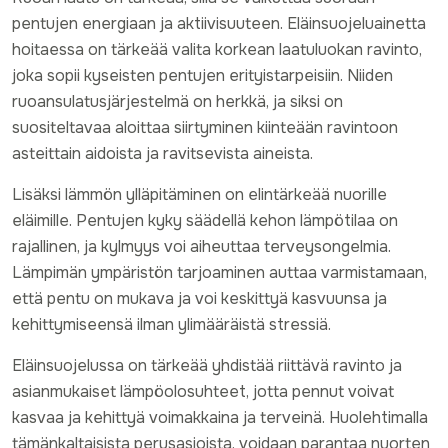
pentujen energiaan ja aktiivisuuteen. Eläinsuojeluainetta
hoitaessa on tärkeää valita korkean laatuluokan ravinto,
joka sopii kyseisten pentujen erityistarpeisiin. Niiden
ruoansulatusjärjestelmä on herkkä, ja siksi on
suositeltavaa aloittaa siirtyminen kiinteään ravintoon
asteittain aidoista ja ravitsevista aineista.
Lisäksi lämmön ylläpitäminen on elintärkeää nuorille
eläimille. Pentujen kyky säädellä kehon lämpötilaa on
rajallinen, ja kylmyys voi aiheuttaa terveysongelmia.
Lämpimän ympäristön tarjoaminen auttaa varmistamaan,
että pentu on mukava ja voi keskittyä kasvuunsa ja
kehittymiseensä ilman ylimääräistä stressiä.
Eläinsuojelussa on tärkeää yhdistää riittävä ravinto ja
asianmukaiset lämpöolosuhteet, jotta pennut voivat
kasvaa ja kehittyä voimakkaina ja terveinä. Huolehtimalla
tämänkaltaisista perusasioista, voidaan parantaa nuorten