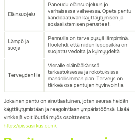
Paneudu eläinsuojeluun jo
varhaisessa vaiheessa. Opeta pentu
Eläinsuojelu
kandidaatuvan käyttäytymisen ja
sosiaalistamisen perusteet.
Pennuilla on tarve pysyä lämpiminä.
Lämpö ja
Huolehdi, että niiden lepopaikka on
suoja
suojattu vedolta ja kylmyydeltä.
Vieraile eläinlääkärissä
tarkastuksessa ja rokotuksissa
Terveydentila
mahdollisimman pian. Terveys on
tärkeä osa pentujen hyvinvointia.
Jokainen pentu on ainutlaatuinen, joten seuraa heidän
käyttäytymistään ja reagointiaan ympäristöönsä. Lisää
vinkkejä voit löytää myös osoitteesta
https://pissasirkus.com/
.