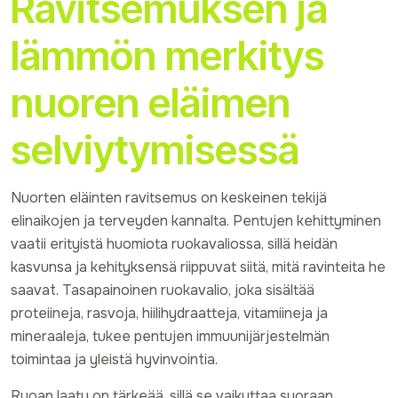
Ravitsemuksen ja
lämmön merkitys
nuoren eläimen
selviytymisessä
Nuorten eläinten ravitsemus on keskeinen tekijä
elinaikojen ja terveyden kannalta. Pentujen kehittyminen
vaatii erityistä huomiota ruokavaliossa, sillä heidän
kasvunsa ja kehityksensä riippuvat siitä, mitä ravinteita he
saavat. Tasapainoinen ruokavalio, joka sisältää
proteiineja, rasvoja, hiilihydraatteja, vitamiineja ja
mineraaleja, tukee pentujen immuunijärjestelmän
toimintaa ja yleistä hyvinvointia.
Ruoan laatu on tärkeää, sillä se vaikuttaa suoraan