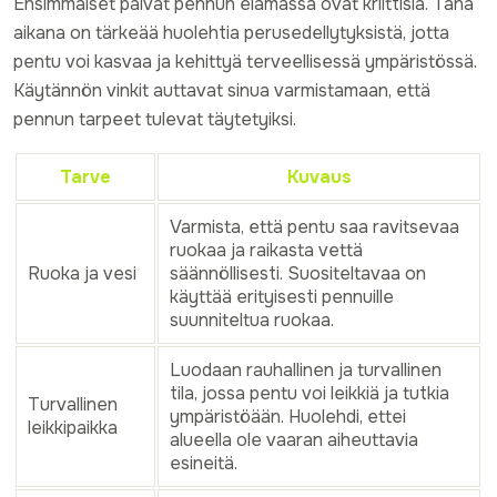
Ensimmäiset päivät pennun elämässä ovat kriittisiä. Tänä
aikana on tärkeää huolehtia perusedellytyksistä, jotta
pentu voi kasvaa ja kehittyä terveellisessä ympäristössä.
Käytännön vinkit auttavat sinua varmistamaan, että
pennun tarpeet tulevat täytetyiksi.
Tarve
Kuvaus
Varmista, että pentu saa ravitsevaa
ruokaa ja raikasta vettä
Ruoka ja vesi
säännöllisesti. Suositeltavaa on
käyttää erityisesti pennuille
suunniteltua ruokaa.
Luodaan rauhallinen ja turvallinen
tila, jossa pentu voi leikkiä ja tutkia
Turvallinen
ympäristöään. Huolehdi, ettei
leikkipaikka
alueella ole vaaran aiheuttavia
esineitä.