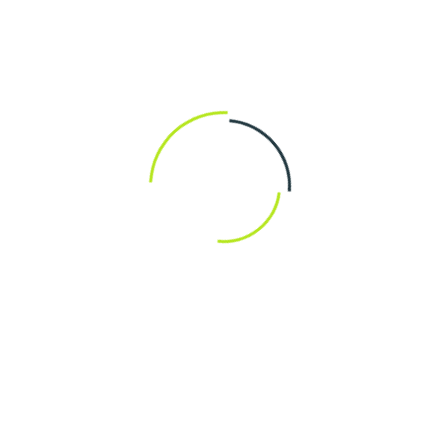
I mercati offrono anche l’opportunità di gustare la
cucina speziata
della regione. Durante la pausa dallo
shopping, approfittate per assaporare piatti tipici in uno
dei numerosi chioschi che adornano le strade.
Vicino ai mercati, troverete
templi storici
che
aggiungono una nota di spiritualità al vostro viaggio. Fate
una passeggiata tra le botteghe locali, immergendovi
nelle
tradizioni culturali
e partecipando a spettacoli
folkloristici che spesso animano le piazze. Questa
esperienza sarà memorabile e ricca di emozioni,
garantendo un contatto autentico con la cultura di
questa affascinante località.
Come pianificare il
tuo itinerario a