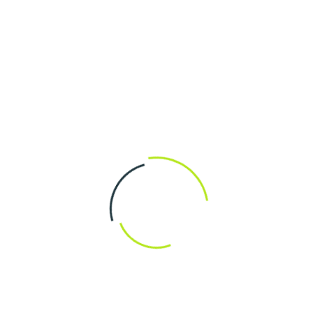
ltu ulkoiseen käyttöön, jotta vältät ongelmat ajan myötä.
taitoja. Oikein mitoitetut kiinnitykset eivät ainoastaan
llisuutta käyttäjille. jos suunnittelu on tehty
rilaisia sääolosuhteita.
s: Vinkit ja temput
en käyttöön
en muotoilu ovat keskeisessä asemassa, oikea
osiossa jaamme hyödyllisiä vinkkejä ja temppuja, jotka
Kuvaus
ka suunnitelma, joka ottaa huomioon kaikki käytettävät
arpeet.