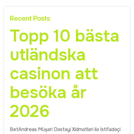
Recent Posts
Topp 10 bästa
utländska
casinon att
besöka år
2026
BetAndreas Müşəri Dəstəyi Xidmətləri ilə İstifadəçi