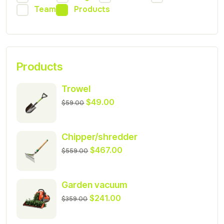
Team
Products
Products
Trowel
$
49.00
$
59.00
Chipper/shredder
$
467.00
$
559.00
Garden vacuum
$
241.00
$
359.00