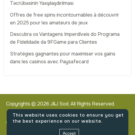
Təcrübəsinin Yaxşılaşdırılması
Offres de free spins incontournables à découvrir
en 2025 pour les amateurs de jeux
Descubra os Vantagens Imperdíveis do Programa
de Fidelidade da 9FGame para Clientes
Stratégies gagnantes pour maximiser vos gains
dans les casinos avec Paysafecard
Copyrights ©
2026
J&J Sod. All Rights Reserved.
This website uses cookies to ensure you get
the best experience on our website.
2140 West Northwest Highway, Dallas, Texas
Accept