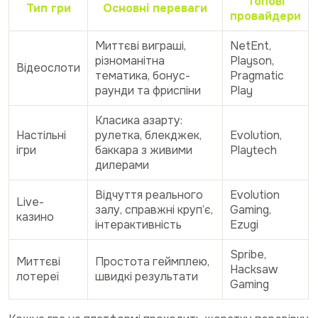
Топові
Тип гри
Основні переваги
провайдери
Миттєві виграші,
NetEnt,
різноманітна
Playson,
Відеослоти
тематика, бонус-
Pragmatic
раунди та фриспіни
Play
Класика азарту:
Настільні
рулетка, блекджек,
Evolution,
ігри
баккара з живими
Playtech
дилерами
Відчуття реального
Evolution
Live-
залу, справжні круп’є,
Gaming,
казино
інтерактивність
Ezugi
Spribe,
Миттєві
Простота геймплею,
Hacksaw
лотереї
швидкі результати
Gaming