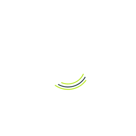
Ще одним вагомим аргументом на користь 1 Win є
простота поповнення і виведення коштів. Платформа
підтримує найпопулярніші платіжні засоби: банківські
картки, електронні гаманці, онлайн-банкінг,
криптовалюту. Поповнення балансу миттєве, а
виведення виграшу відбувається у максимально
короткі строки — зазвичай протягом 1-24 годин після
затвердження заявки. Крім того, адміністрація
додержується політики конфіденційності та безпеки
персональних даних, що дуже важливо в сучасних
реаліях.
Легальність і
безпека
Інноваційність часто поєднується із суворим